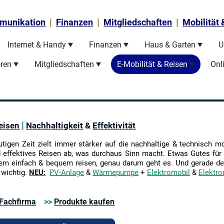
|
|
|
munikation
Finanzen
Mitgliedschaften
Mobilität
Internet & Handy
Finanzen
Haus & Garten
U
oren
Mitgliedschaften
E-Mobilität & Reisen
Onl
|
eisen
Nachhaltigkeit
&
Effektivität
tigen Zeit zielt immer stärker auf die nachhaltige & technisch 
 effektives Reisen ab, was durchaus Sinn macht. Etwas Gutes für
dem einfach & bequem reisen, genau darum geht es. Und gerade des
 wichtig
.
NEU:
PV-Anlage
&
Wärmepumpe
+
Elektromobil
&
Elektro
Fachfirma
>>
Produkte kaufen