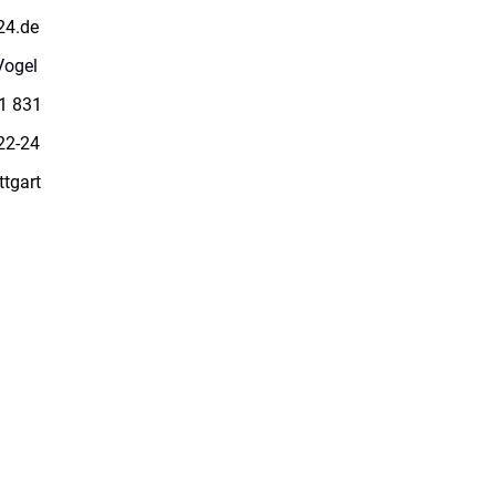
24.de
Vogel
 831
22-24
art