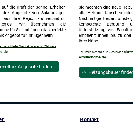
 auf die Kraft der Sonne! Erhalten
Sie möchten eine neue Heizung
u drei Angebote von Solaranlagen
alte Heizung tauschen oder
n aus Ihrer Region - unverbindlich
Nachhaltige Heizart umstei
tenlos. Wir übernehmen die
kompetente Beratung un
suche für Sie und finden das perfekte
Unterstützung von Fachfi
ik Angebot für Ihr Eigenheim.
empfiehlt Ihnen bis zu drei
Ihrer Nähe.
nde Link leitet Sie direkt weiter zur Webseite
e.de
Der unten stehende Link leitet Sie direkt w
Aroundhome.de
ovoltaik-Angebote finden
>> Heizungsbauer
sen
Kontakt