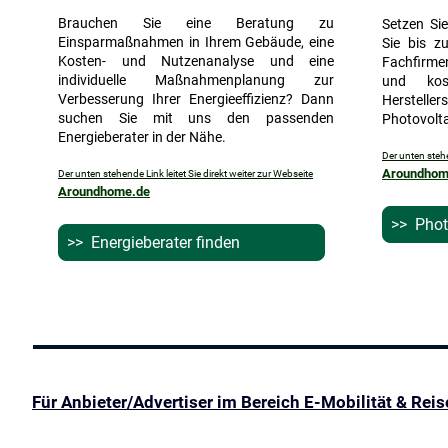
Brauchen Sie eine Beratung zu
Setzen Sie
Einsparmaßnahmen in Ihrem Gebäude, eine
Sie bis z
Kosten- und Nutzenanalyse und eine
Fachfirme
individuelle Maßnahmenplanung zur
und kos
Verbesserung Ihrer Energieeffizienz? Dann
Hersteller
suchen Sie mit uns den passenden
Photovolta
Energieberater in der Nähe.
Der unten stehe
Aroundhom
Der unten stehende Link leitet Sie direkt weiter zur Webseite
Aroundhome.de
>> Phot
>> Energieberater finden
Für Anbieter/Advertiser im Bereich E-Mobilität & Rei