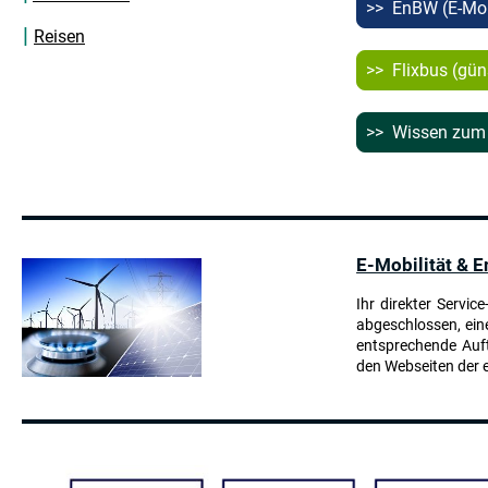
>> EnBW (E-Mobi
|
Reisen
>> Flixbus (
>> Wissen zum
E-Mobilität & E
Ihr direkter Servi
abgeschlossen, ein
entsprechende Auft
den Webseiten der 